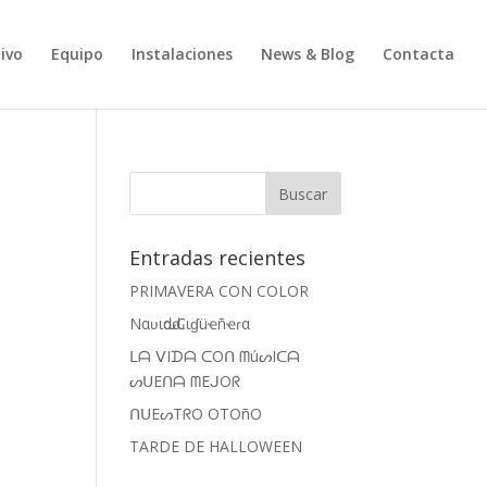
ivo
Equipo
Instalaciones
News & Blog
Contacta
Entradas recientes
PRIMAVERA CON COLOR
Nαʋιԃαԃ Cιɠüҽñҽɾα
ᒪᗩ ᐯIᗪᗩ ᑕOᑎ ᗰúᔕIᑕᗩ
ᔕᑌEᑎᗩ ᗰEᒍOᖇ
ᑎᑌEᔕTᖇO OTOñO
TARDE DE HALLOWEEN