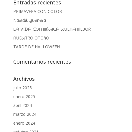
Entradas recientes
PRIMAVERA CON COLOR
Nαʋιԃαԃ Cιɠüҽñҽɾα
ᒪᗩ ᐯIᗪᗩ ᑕOᑎ ᗰúᔕIᑕᗩ ᔕᑌEᑎᗩ ᗰEᒍOᖇ
ᑎᑌEᔕTᖇO OTOñO
TARDE DE HALLOWEEN
Comentarios recientes
Archivos
julio 2025
enero 2025
abril 2024
marzo 2024
enero 2024
octubre 2021