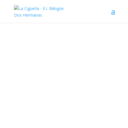
Contacta con nosotros
Puedes ponerte en contacto con el equipo
de La Cigüeña, a través de nuestras lineas
de contacto habituales o bien a traves de
nuestro formulario web