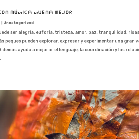
ᑕOᑎ ᗰÚᔕIᑕᗩ ᔕᑌEᑎᗩ ᗰEᒍOᖇ
n
|
Uncategorized
ede ser alegría, euforia, tristeza, amor, paz, tranquilidad, risas
más peques pueden explorar, expresar y experimentar una gran v
 demás ayuda a mejorar el lenguaje, la coordinación y las relac
.