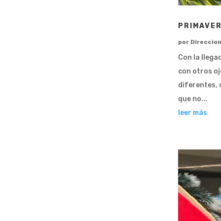
PRIMAVER
por
Direccio
Con la llega
con otros oj
diferentes, 
que no...
leer más