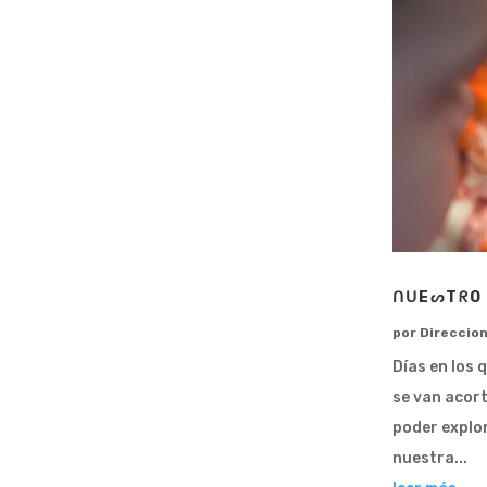
ᑎᑌEᔕTᖇO
por
Direccio
Días en los 
se van acor
poder explor
nuestra...