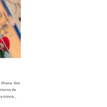
a Ohana. Son
entorno de
a núnca...