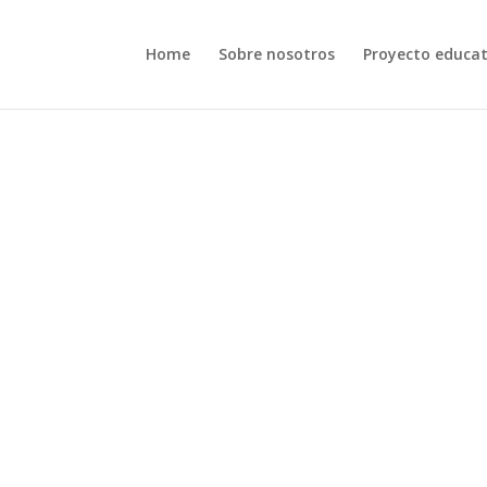
Home
Sobre nosotros
Proyecto educat
News & Blog
Conoce todas las novedades y nuevos proyectos de
La
Cigüeña. En esta sección estarás al tanto de todo l
referente a nuestro colegio