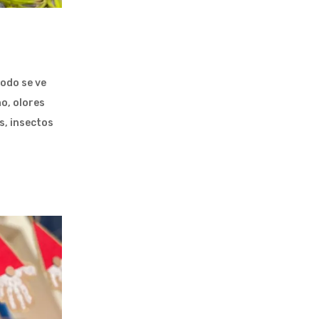
todo se ve
o, olores
s, insectos