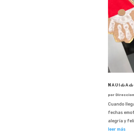
NΑƲΙԂΑԂ
por
Direccio
Cuando lleg
fechas emoti
alegría y fe
leer más