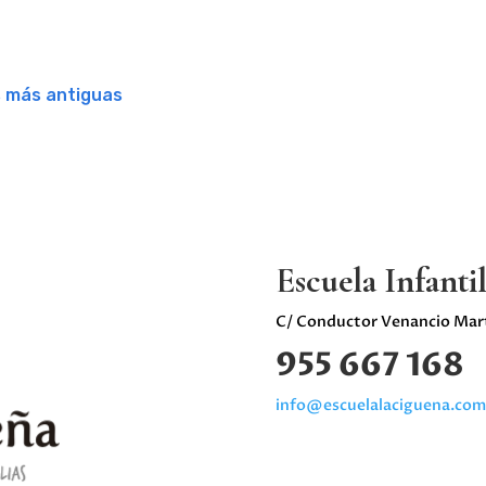
s más antiguas
Escuela Infanti
C/ Conductor Venancio Mart
955 667 168
info@escuelalaciguena.com