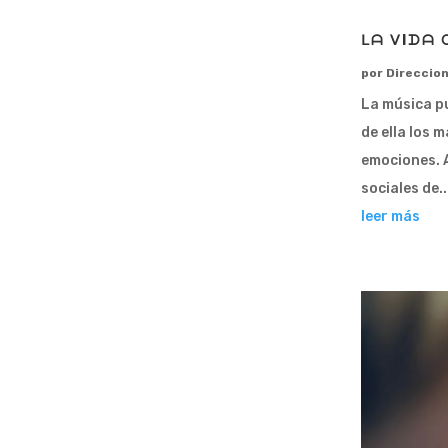
ᒪᗩ ᐯIᗪᗩ 
por
Direccio
La música pu
de ella los 
emociones. A
sociales de..
leer más