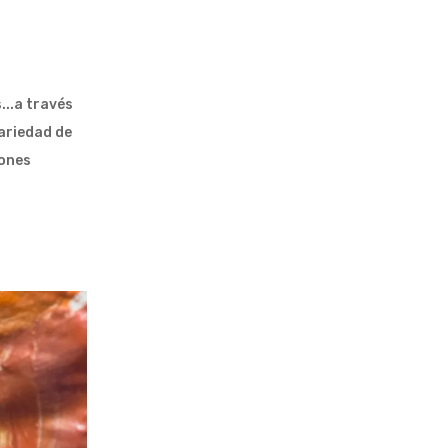
...a través
ariedad de
iones