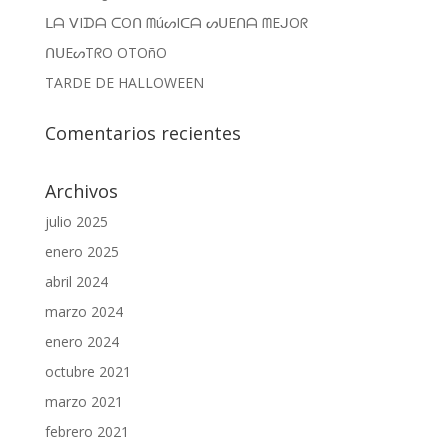
ᒪᗩ ᐯIᗪᗩ ᑕOᑎ ᗰúᔕIᑕᗩ ᔕᑌEᑎᗩ ᗰEᒍOᖇ
ᑎᑌEᔕTᖇO OTOñO
TARDE DE HALLOWEEN
Comentarios recientes
Archivos
julio 2025
enero 2025
abril 2024
marzo 2024
enero 2024
octubre 2021
marzo 2021
febrero 2021