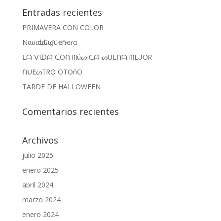
Entradas recientes
PRIMAVERA CON COLOR
Nαʋιԃαԃ Cιɠüҽñҽɾα
ᒪᗩ ᐯIᗪᗩ ᑕOᑎ ᗰúᔕIᑕᗩ ᔕᑌEᑎᗩ ᗰEᒍOᖇ
ᑎᑌEᔕTᖇO OTOñO
TARDE DE HALLOWEEN
Comentarios recientes
Archivos
julio 2025
enero 2025
abril 2024
marzo 2024
enero 2024