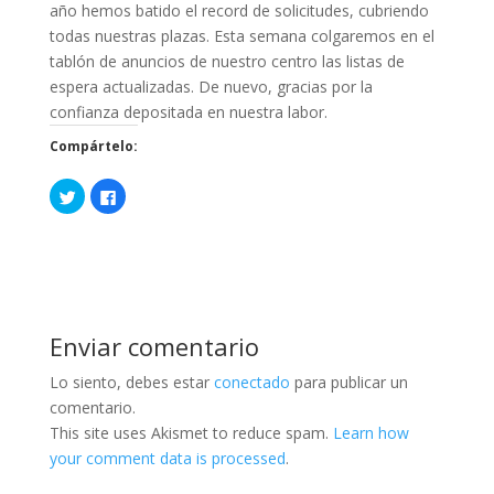
año hemos batido el record de solicitudes, cubriendo
todas nuestras plazas. Esta semana colgaremos en el
tablón de anuncios de nuestro centro las listas de
espera actualizadas. De nuevo, gracias por la
confianza depositada en nuestra labor.
Compártelo:
H
H
a
a
z
z
c
c
l
l
i
i
c
c
p
p
a
a
r
r
a
a
c
c
Enviar comentario
o
o
m
m
p
p
Lo siento, debes estar
conectado
para publicar un
a
a
r
r
comentario.
t
t
i
i
This site uses Akismet to reduce spam.
Learn how
r
r
your comment data is processed
.
e
e
n
n
T
F