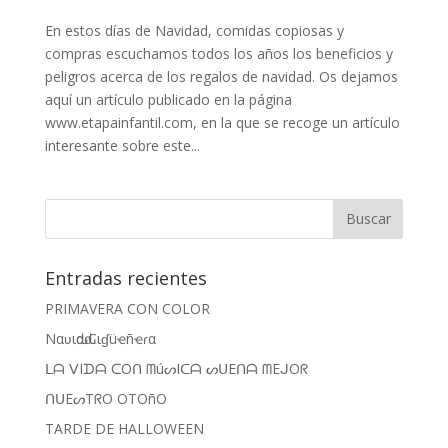
En estos días de Navidad, comidas copiosas y
compras escuchamos todos los años los beneficios y
peligros acerca de los regalos de navidad. Os dejamos
aquí un artículo publicado en la página
www.etapainfantil.com, en la que se recoge un artículo
interesante sobre este...
Entradas recientes
PRIMAVERA CON COLOR
Nαʋιԃαԃ Cιɠüҽñҽɾα
ᒪᗩ ᐯIᗪᗩ ᑕOᑎ ᗰúᔕIᑕᗩ ᔕᑌEᑎᗩ ᗰEᒍOᖇ
ᑎᑌEᔕTᖇO OTOñO
TARDE DE HALLOWEEN