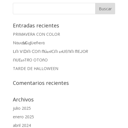
Entradas recientes
PRIMAVERA CON COLOR
Nαʋιԃαԃ Cιɠüҽñҽɾα
ᒪᗩ ᐯIᗪᗩ ᑕOᑎ ᗰúᔕIᑕᗩ ᔕᑌEᑎᗩ ᗰEᒍOᖇ
ᑎᑌEᔕTᖇO OTOñO
TARDE DE HALLOWEEN
Comentarios recientes
Archivos
julio 2025
enero 2025
abril 2024