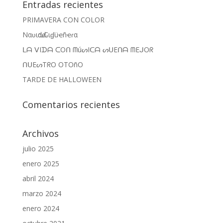
Entradas recientes
PRIMAVERA CON COLOR
Nαʋιԃαԃ Cιɠüҽñҽɾα
ᒪᗩ ᐯIᗪᗩ ᑕOᑎ ᗰúᔕIᑕᗩ ᔕᑌEᑎᗩ ᗰEᒍOᖇ
ᑎᑌEᔕTᖇO OTOñO
TARDE DE HALLOWEEN
Comentarios recientes
Archivos
julio 2025
enero 2025
abril 2024
marzo 2024
enero 2024