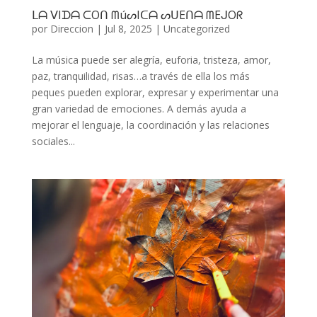
ᒪᗩ ᐯIᗪᗩ ᑕOᑎ ᗰúᔕIᑕᗩ ᔕᑌEᑎᗩ ᗰEᒍOᖇ
por
Direccion
|
Jul 8, 2025
|
Uncategorized
La música puede ser alegría, euforia, tristeza, amor,
paz, tranquilidad, risas…a través de ella los más
peques pueden explorar, expresar y experimentar una
gran variedad de emociones. A demás ayuda a
mejorar el lenguaje, la coordinación y las relaciones
sociales...