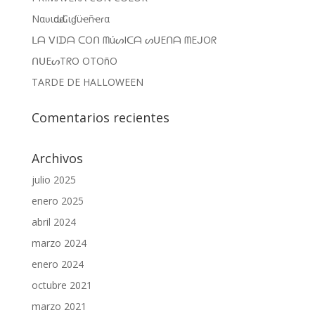
Nαʋιԃαԃ Cιɠüҽñҽɾα
ᒪᗩ ᐯIᗪᗩ ᑕOᑎ ᗰúᔕIᑕᗩ ᔕᑌEᑎᗩ ᗰEᒍOᖇ
ᑎᑌEᔕTᖇO OTOñO
TARDE DE HALLOWEEN
Comentarios recientes
Archivos
julio 2025
enero 2025
abril 2024
marzo 2024
enero 2024
octubre 2021
marzo 2021