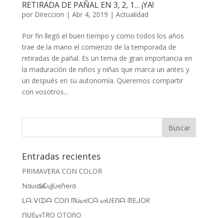
RETIRADA DE PAÑAL EN 3, 2, 1… ¡YA!
por
Direccion
|
Abr 4, 2019
|
Actualidad
Por fin llegó el buen tiempo y como todos los años
trae de la mano el comienzo de la temporada de
retiradas de pañal. Es un tema de gran importancia en
la maduración de niños y niñas que marca un antes y
un después en su autonomía. Queremos compartir
con vosotros...
Entradas recientes
PRIMAVERA CON COLOR
Nαʋιԃαԃ Cιɠüҽñҽɾα
ᒪᗩ ᐯIᗪᗩ ᑕOᑎ ᗰúᔕIᑕᗩ ᔕᑌEᑎᗩ ᗰEᒍOᖇ
ᑎᑌEᔕTᖇO OTOñO