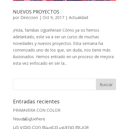
NUEVOS PROYECTOS
por
Direccion
|
Oct 9, 2017
|
Actualidad
¡Hola, familias cigüeñeras! Cómo ya os hemos
adelantado, este va a ser un curso de muchas
novedades y nuevos proyectos. Esta semana ha
comenzado uno de los que, sin duda, nos tiene más
ilusionados. Hemos entrado en un proceso de mejora
esta vez enfocado en ser la...
Entradas recientes
PRIMAVERA CON COLOR
Nαʋιԃαԃ Cιɠüҽñҽɾα
ᒪᗩ ᐯIᗪᗩ ᑕOᑎ ᗰúᔕIᑕᗩ ᔕᑌEᑎᗩ ᗰEᒍOᖇ