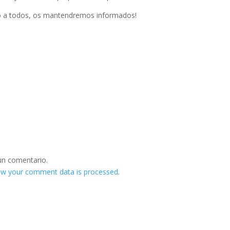
o a todos, os mantendremos informados!
un comentario.
ow your comment data is processed
.