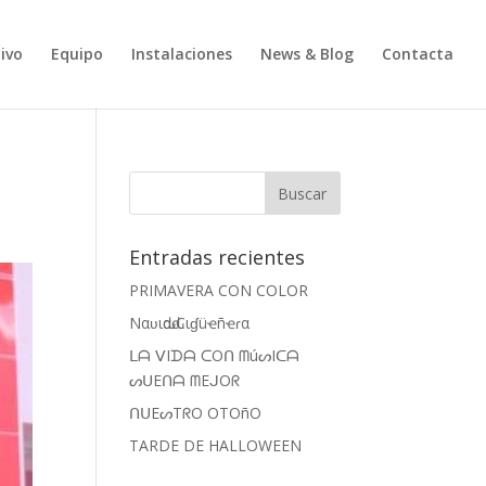
ivo
Equipo
Instalaciones
News & Blog
Contacta
Entradas recientes
PRIMAVERA CON COLOR
Nαʋιԃαԃ Cιɠüҽñҽɾα
ᒪᗩ ᐯIᗪᗩ ᑕOᑎ ᗰúᔕIᑕᗩ
ᔕᑌEᑎᗩ ᗰEᒍOᖇ
ᑎᑌEᔕTᖇO OTOñO
TARDE DE HALLOWEEN