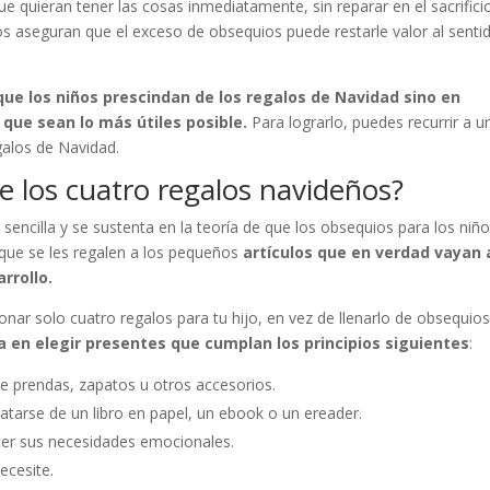
que quieran tener las cosas inmediatamente, sin reparar en el sacrifici
os aseguran que el exceso de obsequios puede restarle valor al senti
que los niño
s prescindan de los regalos de Navidad sino en
que sean lo más útiles posible.
Para lograrlo, puedes recurrir a u
egalos de Navidad.
de los cuatro regalos navideños?
sencilla y se sustenta en la teoría de que los obsequios para los niñ
 que se les regalen a los pequeños
artículos que en verdad vayan 
rrollo.
ionar solo cuatro regalos para tu hijo, en vez de llenarlo de obsequio
ca en elegir presentes que cumplan los principios siguientes
:
 de prendas, zapatos u otros accesorios.
ratarse de un libro en papel, un ebook o un ereader.
er sus necesidades emocionales.
ecesite.