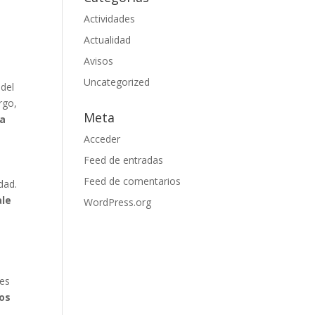
n
Actividades
Actualidad
Avisos
Uncategorized
 del
rgo,
Meta
la
Acceder
Feed de entradas
Feed de comentarios
dad.
ale
WordPress.org
res
los