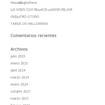
Nαʋιԃαԃ Cιɠüҽñҽɾα
n
e
u
n
n
u
ᒪᗩ ᐯIᗪᗩ ᑕOᑎ ᗰúᔕIᑕᗩ ᔕᑌEᑎᗩ ᗰEᒍOᖇ
a
n
v
a
ᑎᑌEᔕTᖇO OTOñO
e
v
n
e
t
n
TARDE DE HALLOWEEN
a
t
n
a
a
n
n
a
Comentarios recientes
u
n
e
u
v
e
a
v
)
a
Archivos
)
julio 2025
enero 2025
abril 2024
marzo 2024
enero 2024
octubre 2021
marzo 2021