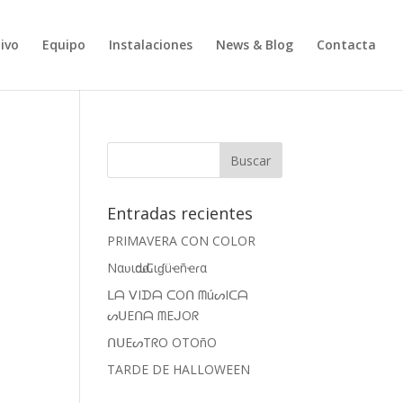
ivo
Equipo
Instalaciones
News & Blog
Contacta
Entradas recientes
PRIMAVERA CON COLOR
Nαʋιԃαԃ Cιɠüҽñҽɾα
ᒪᗩ ᐯIᗪᗩ ᑕOᑎ ᗰúᔕIᑕᗩ
ᔕᑌEᑎᗩ ᗰEᒍOᖇ
ᑎᑌEᔕTᖇO OTOñO
TARDE DE HALLOWEEN