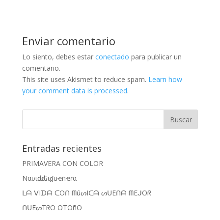
Enviar comentario
Lo siento, debes estar
conectado
para publicar un
comentario.
This site uses Akismet to reduce spam.
Learn how
your comment data is processed
.
Entradas recientes
PRIMAVERA CON COLOR
Nαʋιԃαԃ Cιɠüҽñҽɾα
ᒪᗩ ᐯIᗪᗩ ᑕOᑎ ᗰúᔕIᑕᗩ ᔕᑌEᑎᗩ ᗰEᒍOᖇ
ᑎᑌEᔕTᖇO OTOñO