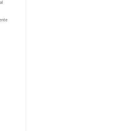
al
ente