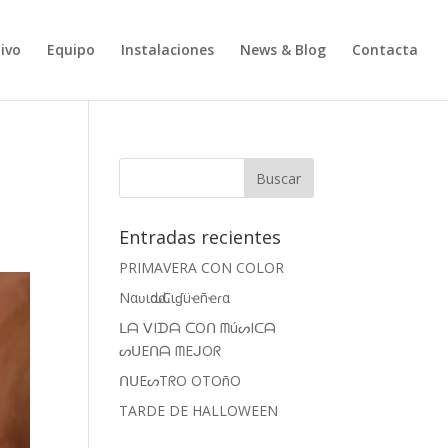
ivo
Equipo
Instalaciones
News & Blog
Contacta
Entradas recientes
PRIMAVERA CON COLOR
Nαʋιԃαԃ Cιɠüҽñҽɾα
ᒪᗩ ᐯIᗪᗩ ᑕOᑎ ᗰúᔕIᑕᗩ
ᔕᑌEᑎᗩ ᗰEᒍOᖇ
ᑎᑌEᔕTᖇO OTOñO
TARDE DE HALLOWEEN