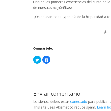
Una de las primeras experiencias del curso en l
de nuestras «cigüeñitas»
¡Os deseamos un gran día de la hispanidad a tod
¡Un 
Compártelo:
H
H
a
a
z
z
c
c
l
l
i
i
c
c
p
p
a
a
r
r
a
a
c
c
Enviar comentario
o
o
m
m
p
p
Lo siento, debes estar
conectado
para publicar 
a
a
r
r
This site uses Akismet to reduce spam.
Learn h
t
t