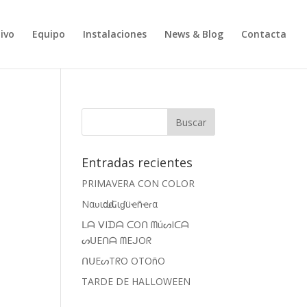
ivo
Equipo
Instalaciones
News & Blog
Contacta
Entradas recientes
PRIMAVERA CON COLOR
Nαʋιԃαԃ Cιɠüҽñҽɾα
ᒪᗩ ᐯIᗪᗩ ᑕOᑎ ᗰúᔕIᑕᗩ
ᔕᑌEᑎᗩ ᗰEᒍOᖇ
ᑎᑌEᔕTᖇO OTOñO
TARDE DE HALLOWEEN