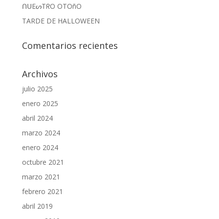
v
a
ᑎᑌEᔕTᖇO OTOñO
e
v
n
e
t
n
TARDE DE HALLOWEEN
a
t
n
a
a
n
n
a
Comentarios recientes
u
n
e
u
v
e
a
v
)
a
Archivos
)
julio 2025
enero 2025
abril 2024
marzo 2024
enero 2024
octubre 2021
marzo 2021
febrero 2021
abril 2019