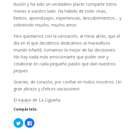
ilusión y ha sido un verdadero placer compartir estos
meses a vuestro lado. Ha habido de todo: risas,
llantos, aprendizajes, experiencias, descubrimientos… y
sobretodo mucho, mucho amor.
Nos quedamos con la sensación, al mirar atrás, que el
día en el que decidimos dedicarnos al maravilloso
mundo infantil, tomamos la mejor de las decisiones.
No hay nada más emocionante que poder vivir y
colaborar en cada pequeño pasito que dan nuestros
peques.
Gracias, de corazón, por confiar en todos nosotros. Un
gran abrazo y ¡Felices vacaciones!
El equipo de La Cigüeña.
Compártelo:
H
H
a
a
z
z
c
c