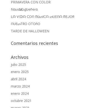
PRIMAVERA CON COLOR
Nαʋιԃαԃ Cιɠüҽñҽɾα
ᒪᗩ ᐯIᗪᗩ ᑕOᑎ ᗰúᔕIᑕᗩ ᔕᑌEᑎᗩ ᗰEᒍOᖇ
ᑎᑌEᔕTᖇO OTOñO
TARDE DE HALLOWEEN
Comentarios recientes
Archivos
julio 2025
enero 2025
abril 2024
marzo 2024
enero 2024
octubre 2021
marzo 2021