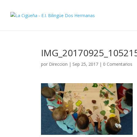
IMG_20170925_10521
por
Direccion
|
Sep 25, 2017
|
0 Comentarios