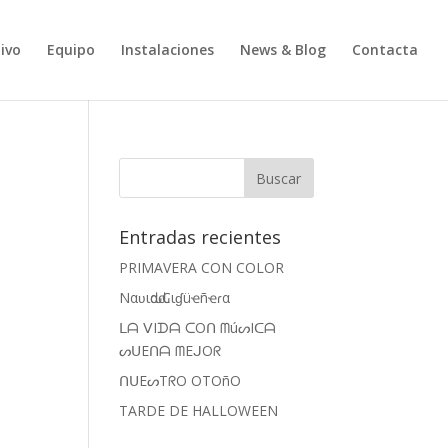
ivo
Equipo
Instalaciones
News & Blog
Contacta
Entradas recientes
PRIMAVERA CON COLOR
Nαʋιԃαԃ Cιɠüҽñҽɾα
ᒪᗩ ᐯIᗪᗩ ᑕOᑎ ᗰúᔕIᑕᗩ
ᔕᑌEᑎᗩ ᗰEᒍOᖇ
ᑎᑌEᔕTᖇO OTOñO
TARDE DE HALLOWEEN