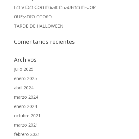
ᒪᗩ ᐯIᗪᗩ ᑕOᑎ ᗰúᔕIᑕᗩ ᔕᑌEᑎᗩ ᗰEᒍOᖇ
ᑎᑌEᔕTᖇO OTOñO
TARDE DE HALLOWEEN
Comentarios recientes
Archivos
julio 2025
enero 2025
abril 2024
marzo 2024
enero 2024
octubre 2021
marzo 2021
febrero 2021