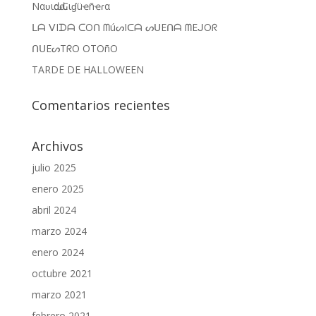
Nαʋιԃαԃ Cιɠüҽñҽɾα
ᒪᗩ ᐯIᗪᗩ ᑕOᑎ ᗰúᔕIᑕᗩ ᔕᑌEᑎᗩ ᗰEᒍOᖇ
ᑎᑌEᔕTᖇO OTOñO
TARDE DE HALLOWEEN
Comentarios recientes
Archivos
julio 2025
enero 2025
abril 2024
marzo 2024
enero 2024
octubre 2021
marzo 2021
febrero 2021