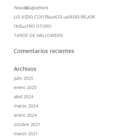
Nαʋιԃαԃ Cιɠüҽñҽɾα
ᒪᗩ ᐯIᗪᗩ ᑕOᑎ ᗰúᔕIᑕᗩ ᔕᑌEᑎᗩ ᗰEᒍOᖇ
ᑎᑌEᔕTᖇO OTOñO
TARDE DE HALLOWEEN
Comentarios recientes
Archivos
julio 2025
enero 2025
abril 2024
marzo 2024
enero 2024
octubre 2021
marzo 2021