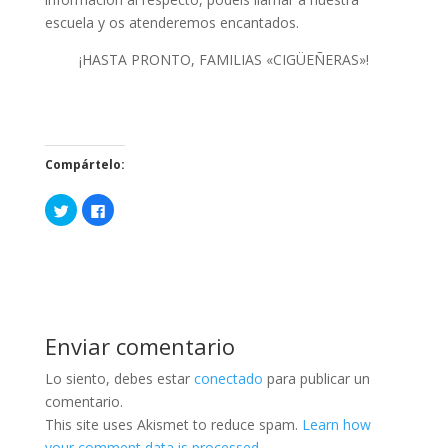
escuela y os atenderemos encantados.
¡HASTA PRONTO, FAMILIAS «CIGÜEÑERAS»!
Compártelo:
H
H
a
a
z
z
c
c
l
l
i
i
c
c
p
p
a
a
r
r
a
a
c
c
Enviar comentario
o
o
m
m
p
p
Lo siento, debes estar
conectado
para publicar un
a
a
r
r
comentario.
t
t
i
i
This site uses Akismet to reduce spam.
Learn how
r
r
your comment data is processed
.
e
e