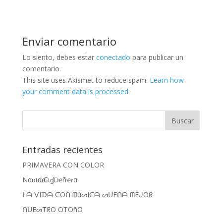
Enviar comentario
Lo siento, debes estar
conectado
para publicar un
comentario.
This site uses Akismet to reduce spam.
Learn how
your comment data is processed
.
Entradas recientes
PRIMAVERA CON COLOR
Nαʋιԃαԃ Cιɠüҽñҽɾα
ᒪᗩ ᐯIᗪᗩ ᑕOᑎ ᗰúᔕIᑕᗩ ᔕᑌEᑎᗩ ᗰEᒍOᖇ
ᑎᑌEᔕTᖇO OTOñO