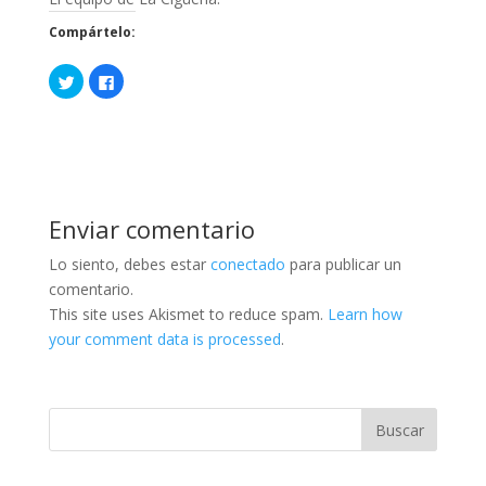
Compártelo:
H
H
a
a
z
z
c
c
l
l
i
i
c
c
p
p
a
a
r
r
a
a
c
c
Enviar comentario
o
o
m
m
p
p
Lo siento, debes estar
conectado
para publicar un
a
a
r
r
comentario.
t
t
i
i
This site uses Akismet to reduce spam.
Learn how
r
r
your comment data is processed
.
e
e
n
n
T
F
w
a
i
c
t
e
t
b
e
o
r
o
(
k
S
(
e
S