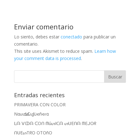
Enviar comentario
Lo siento, debes estar
conectado
para publicar un
comentario.
This site uses Akismet to reduce spam.
Learn how
your comment data is processed
.
Entradas recientes
PRIMAVERA CON COLOR
Nαʋιԃαԃ Cιɠüҽñҽɾα
ᒪᗩ ᐯIᗪᗩ ᑕOᑎ ᗰúᔕIᑕᗩ ᔕᑌEᑎᗩ ᗰEᒍOᖇ
ᑎᑌEᔕTᖇO OTOñO