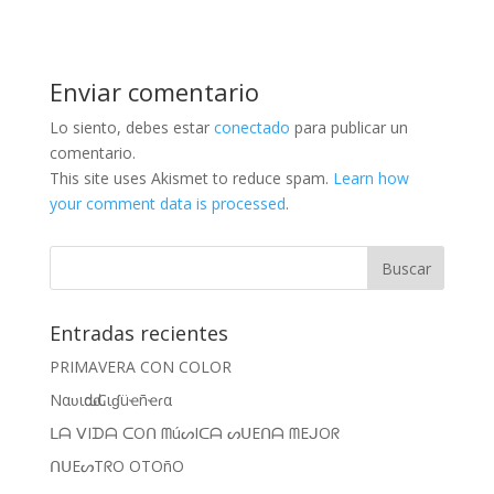
Enviar comentario
Lo siento, debes estar
conectado
para publicar un
comentario.
This site uses Akismet to reduce spam.
Learn how
your comment data is processed
.
Entradas recientes
PRIMAVERA CON COLOR
Nαʋιԃαԃ Cιɠüҽñҽɾα
ᒪᗩ ᐯIᗪᗩ ᑕOᑎ ᗰúᔕIᑕᗩ ᔕᑌEᑎᗩ ᗰEᒍOᖇ
ᑎᑌEᔕTᖇO OTOñO