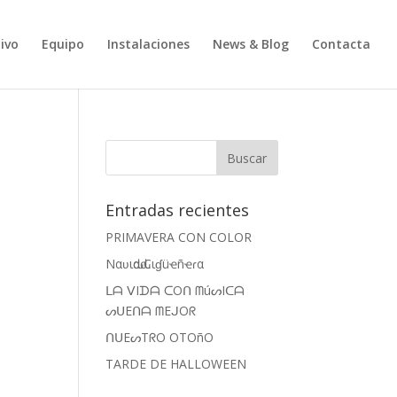
ivo
Equipo
Instalaciones
News & Blog
Contacta
Entradas recientes
PRIMAVERA CON COLOR
Nαʋιԃαԃ Cιɠüҽñҽɾα
ᒪᗩ ᐯIᗪᗩ ᑕOᑎ ᗰúᔕIᑕᗩ
ᔕᑌEᑎᗩ ᗰEᒍOᖇ
ᑎᑌEᔕTᖇO OTOñO
TARDE DE HALLOWEEN