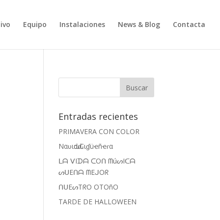
ivo
Equipo
Instalaciones
News & Blog
Contacta
Entradas recientes
PRIMAVERA CON COLOR
Nαʋιԃαԃ Cιɠüҽñҽɾα
ᒪᗩ ᐯIᗪᗩ ᑕOᑎ ᗰúᔕIᑕᗩ
ᔕᑌEᑎᗩ ᗰEᒍOᖇ
ᑎᑌEᔕTᖇO OTOñO
TARDE DE HALLOWEEN