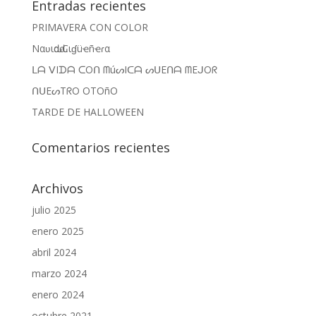
Entradas recientes
PRIMAVERA CON COLOR
Nαʋιԃαԃ Cιɠüҽñҽɾα
ᒪᗩ ᐯIᗪᗩ ᑕOᑎ ᗰúᔕIᑕᗩ ᔕᑌEᑎᗩ ᗰEᒍOᖇ
ᑎᑌEᔕTᖇO OTOñO
TARDE DE HALLOWEEN
Comentarios recientes
Archivos
julio 2025
enero 2025
abril 2024
marzo 2024
enero 2024
octubre 2021