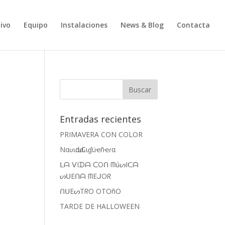
ivo
Equipo
Instalaciones
News & Blog
Contacta
Entradas recientes
PRIMAVERA CON COLOR
Nαʋιԃαԃ Cιɠüҽñҽɾα
ᒪᗩ ᐯIᗪᗩ ᑕOᑎ ᗰúᔕIᑕᗩ
ᔕᑌEᑎᗩ ᗰEᒍOᖇ
ᑎᑌEᔕTᖇO OTOñO
TARDE DE HALLOWEEN