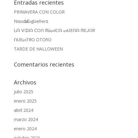
Entradas recientes
PRIMAVERA CON COLOR
Nαʋιԃαԃ Cιɠüҽñҽɾα
ᒪᗩ ᐯIᗪᗩ ᑕOᑎ ᗰúᔕIᑕᗩ ᔕᑌEᑎᗩ ᗰEᒍOᖇ
ᑎᑌEᔕTᖇO OTOñO
TARDE DE HALLOWEEN
Comentarios recientes
Archivos
julio 2025
enero 2025
abril 2024
marzo 2024
enero 2024
octubre 2021