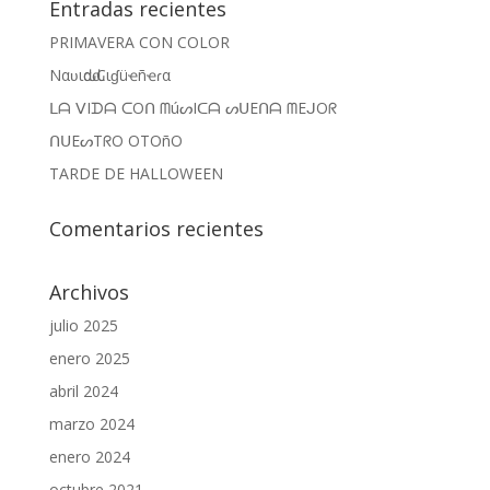
Entradas recientes
PRIMAVERA CON COLOR
Nαʋιԃαԃ Cιɠüҽñҽɾα
ᒪᗩ ᐯIᗪᗩ ᑕOᑎ ᗰúᔕIᑕᗩ ᔕᑌEᑎᗩ ᗰEᒍOᖇ
ᑎᑌEᔕTᖇO OTOñO
TARDE DE HALLOWEEN
Comentarios recientes
Archivos
julio 2025
enero 2025
abril 2024
marzo 2024
enero 2024
octubre 2021